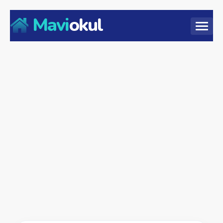
Mavi
okul