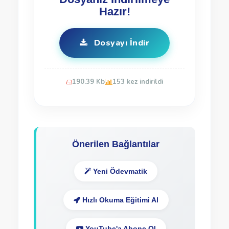
Hazır!
Dosyayı İndir
190.39 Kb
153 kez indirildi
Önerilen Bağlantılar
Yeni Ödevmatik
Hızlı Okuma Eğitimi Al
YouTube'a Abone Ol