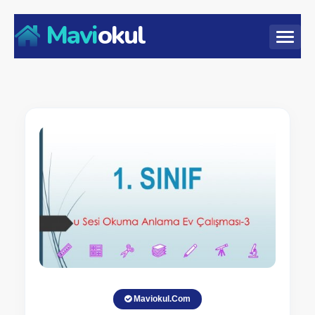
Mavi
okul
Maviokul.Com