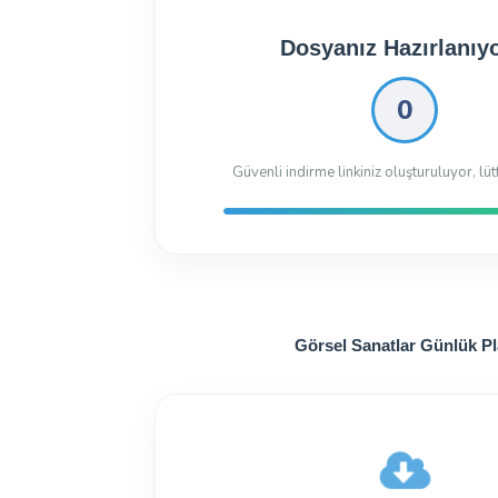
Dosyanız İndirilmeye 
Dosyayı İndir
19.69 Kb
212 kez indiril
Görsel Sanatlar Günlük P