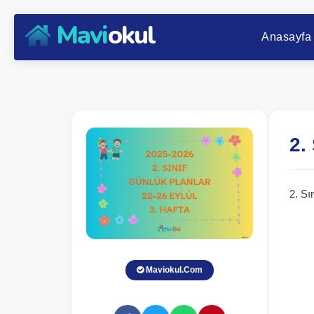
Mavi
okul
Anasayfa
2.
2. Sı
Maviokul.Com