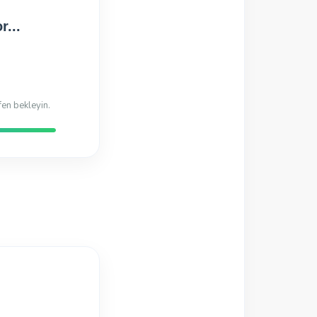
Hazır!
di