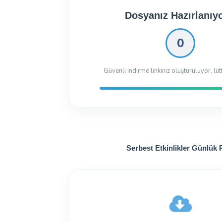
Dosyanız İndirilmeye 
Dosyayı İndir
18.66 Kb
113 kez indiril
Serbest Etkinlikler Günlük 