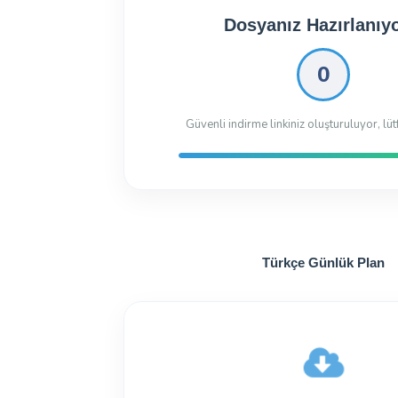
Dosyanız İndirilmeye 
Dosyayı İndir
19.24 Kb
146 kez indiril
Türkçe Günlük Plan