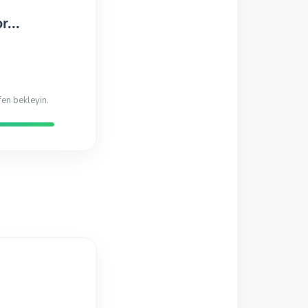
Hazır!
di