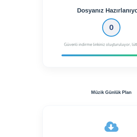
Dosyanız İndirilmeye 
Dosyayı İndir
18.47 Kb
158 kez indiril
Müzik Günlük Plan