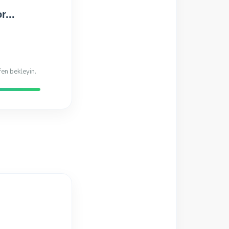
Hazır!
di