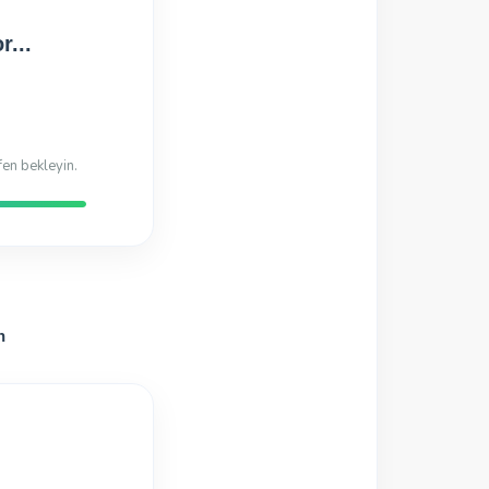
Hazır!
di
n