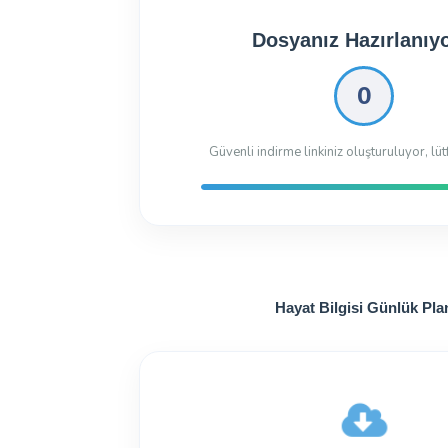
Dosyanız İndirilmeye 
Dosyayı İndir
19.29 Kb
126 kez indiril
Hayat Bilgisi Günlük Pla