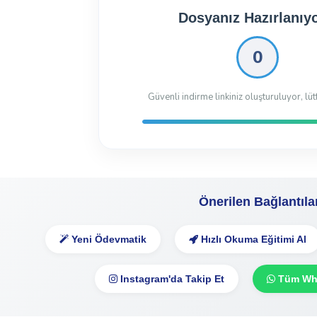
Dosyanız İndirilmeye 
Dosyayı İndir
19.54 Kb
150 kez indiril
Önerilen Bağlantıla
Yeni Ödevmatik
Hızlı Okuma Eğitimi Al