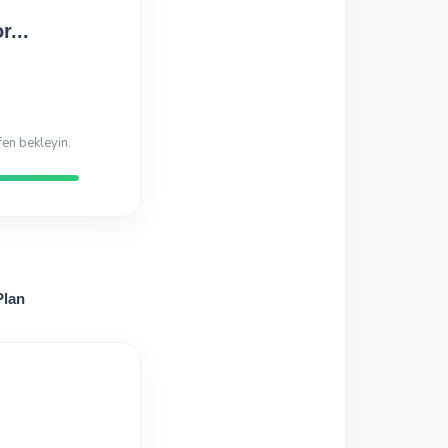
Hazır!
di
Plan