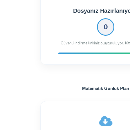
Dosyanız İndirilmeye 
Dosyayı İndir
18.92 Kb
145 kez indiril
Matematik Günlük Plan