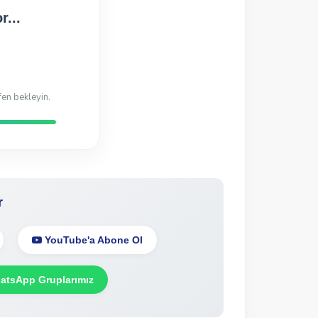
Hazır!
di
r
YouTube'a Abone Ol