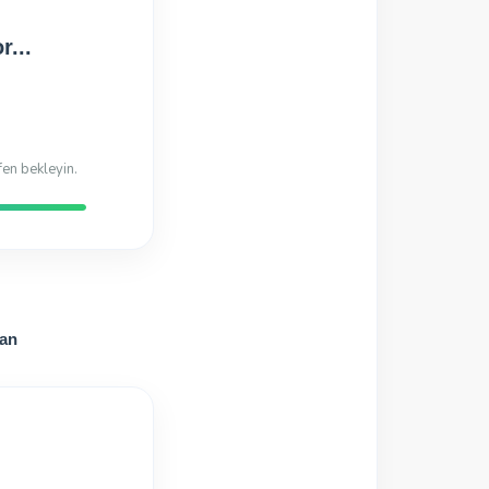
Hazır!
di
lan