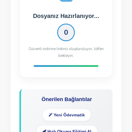
Dosyanız İndirilmeye
Hazır!
Dosyayı İndir
79.46 Kb
606 kez indirildi
Önerilen Bağlantılar
Yeni Ödevmatik