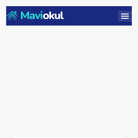
Mavi
okul