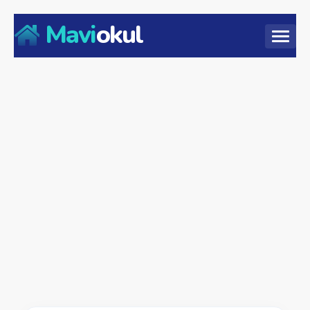
Mavi
okul