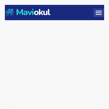
Mavi
okul