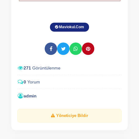
Maviokul.Com
271
Görüntülenme
0
Yorum
admin
Yöneticiye Bildir