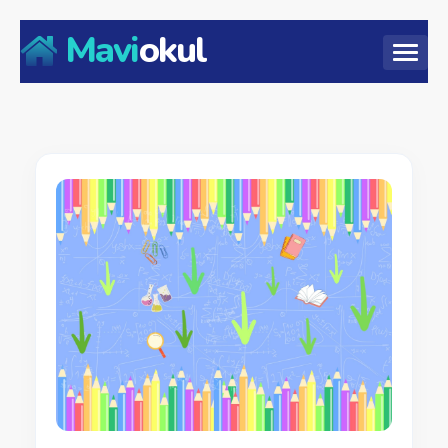
Mavi
okul