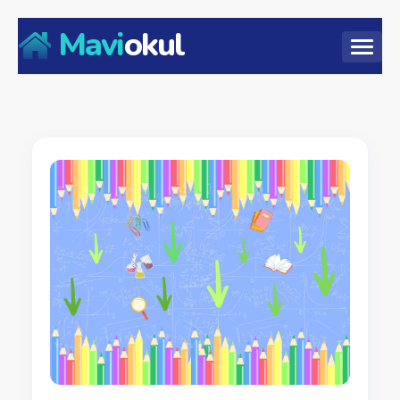
Mavi
okul