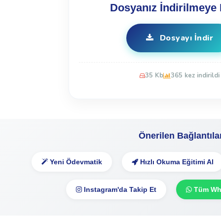
Dosyanız İndirilmeye 
Dosyayı İndir
35 Kb
365 kez indirildi
Önerilen Bağlantıla
Yeni Ödevmatik
Hızlı Okuma Eğitimi Al
Instagram'da Takip Et
Tüm Wha