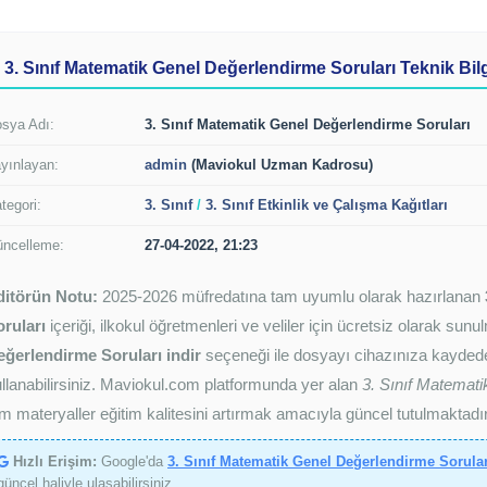
3. Sınıf Matematik Genel Değerlendirme Soruları Teknik Bilg
sya Adı:
3. Sınıf Matematik Genel Değerlendirme Soruları
yınlayan:
admin
(Maviokul Uzman Kadrosu)
tegori:
3. Sınıf
/
3. Sınıf Etkinlik ve Çalışma Kağıtları
ncelleme:
27-04-2022, 21:23
ditörün Notu:
2025-2026 müfredatına tam uyumlu olarak hazırlanan
ruları
içeriği, ilkokul öğretmenleri ve veliler için ücretsiz olarak sun
eğerlendirme Soruları indir
seçeneği ile dosyayı cihazınıza kaydedebi
llanabilirsiniz. Maviokul.com platformunda yer alan
3. Sınıf Matemati
m materyaller eğitim kalitesini artırmak amacıyla güncel tutulmaktadır
Hızlı Erişim:
Google'da
3. Sınıf Matematik Genel Değerlendirme Sorula
güncel haliyle ulaşabilirsiniz.