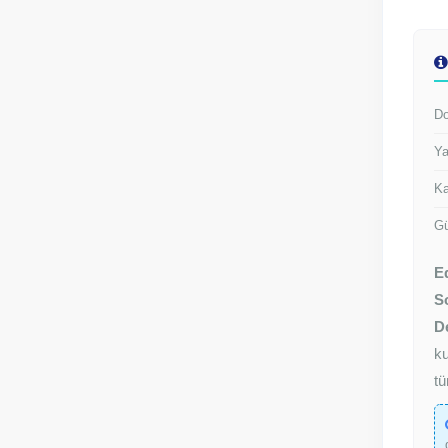
Do
Ya
Ka
Gü
E
So
D
ku
tü