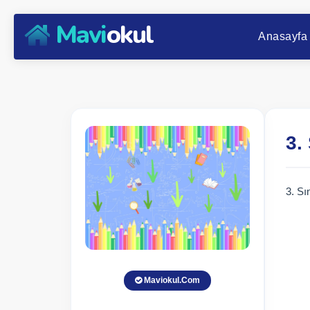
Mavi
okul
Anasayfa
3.
3. Sı
Maviokul.Com