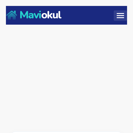
Mavi
okul