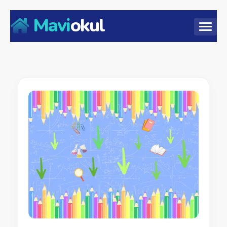
Mavi
okul