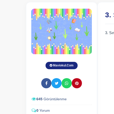
3.
3. S
Maviokul.Com
645
Görüntülenme
0
Yorum