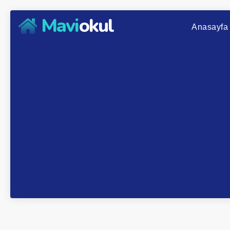
Mavi
okul
Anasayfa