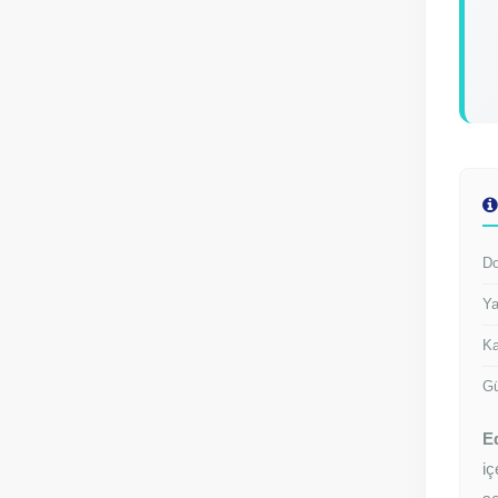
Do
Ya
Ka
Gü
E
iç