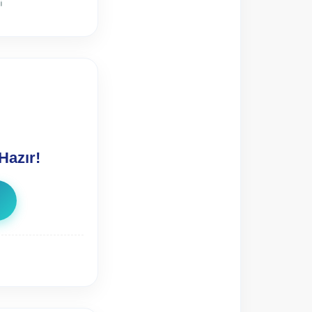
i
Hazır!