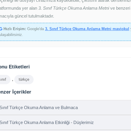
çeneği ile dosyayı cihazınıza kaydedebilir, çıktısını alarak derslerini
atformunda yer alan
3. Sınıf Türkçe Okuma Anlama Metni
ve benzeri 
acıyla güncel tutulmaktadır.
Hızlı Erişim:
Google'da
3. Sınıf Türkçe Okuma Anlama Metni maviokul
ulaşabilirsiniz.
nu Etiketleri
,
sınıf
türkçe
nzer İçerikler
 Sınıf Türkçe Okuma Anlama ve Bulmaca
 Sınıf Türkçe Okuma Anlama Etkinliği - Düşlerimiz