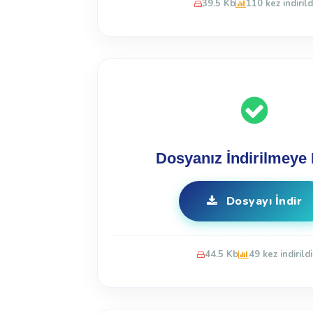
39.5 Kb
110 kez indirild
Dosyanız İndirilmeye 
Dosyayı İndir
44.5 Kb
49 kez indirildi