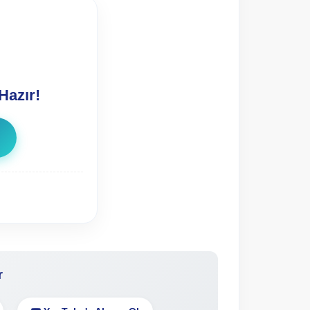
Hazır!
r