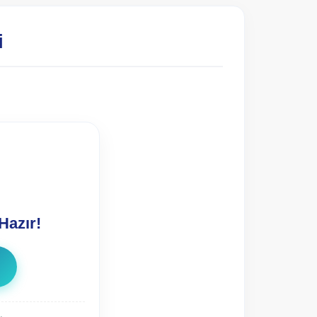
i
Hazır!