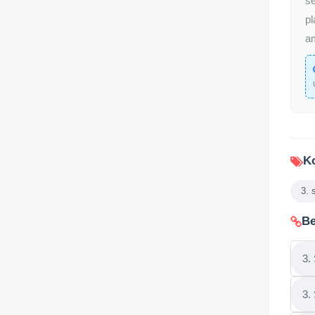
se
pl
am
Ko
3. 
Be
3.
3.