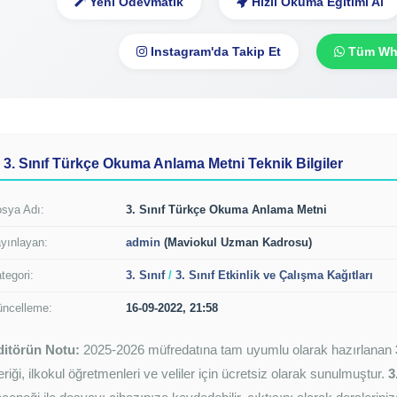
Yeni Ödevmatik
Hızlı Okuma Eğitimi Al
Instagram'da Takip Et
Tüm Wha
3. Sınıf Türkçe Okuma Anlama Metni Teknik Bilgiler
sya Adı:
3. Sınıf Türkçe Okuma Anlama Metni
yınlayan:
admin
(Maviokul Uzman Kadrosu)
tegori:
3. Sınıf
/
3. Sınıf Etkinlik ve Çalışma Kağıtları
ncelleme:
16-09-2022, 21:58
ditörün Notu:
2025-2026 müfredatına tam uyumlu olarak hazırlanan
eriği, ilkokul öğretmenleri ve veliler için ücretsiz olarak sunulmuştur.
3