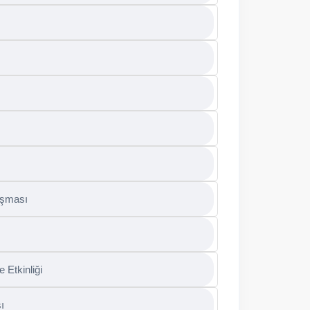
ışması
Etkinliği
ı