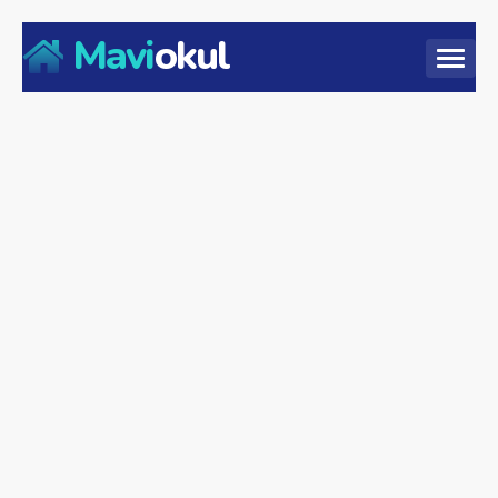
Mavi
okul