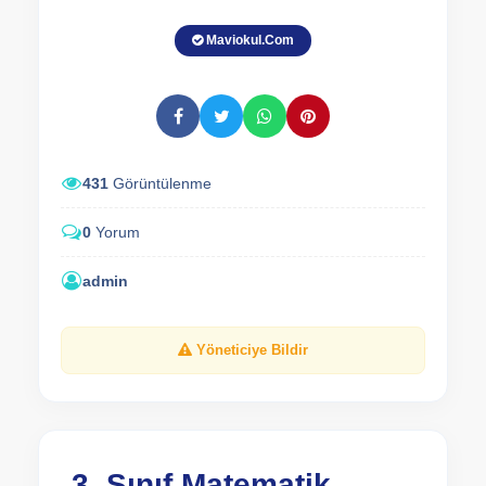
Maviokul.Com
431
Görüntülenme
0
Yorum
admin
Yöneticiye Bildir
3. Sınıf Matematik