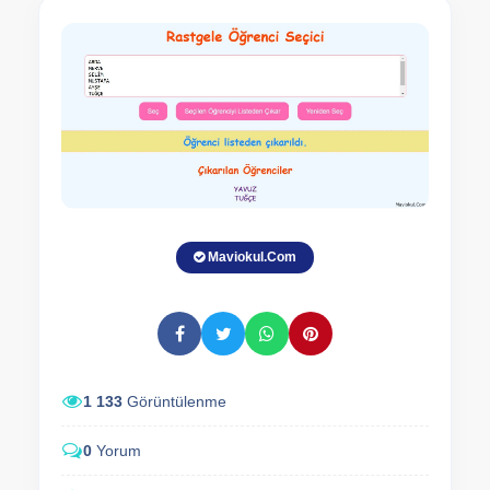
Maviokul.Com
1 133
Görüntülenme
0
Yorum