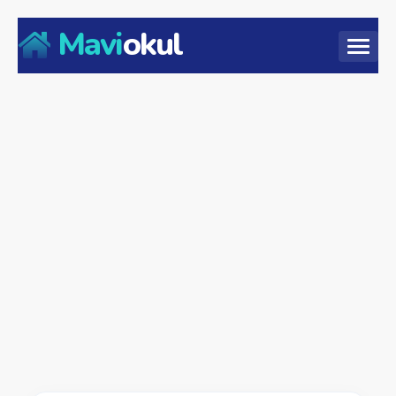
Mavi
okul