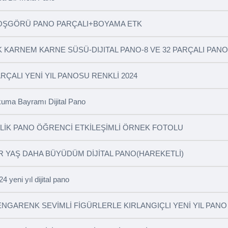
sa Bir Mola Pano
OŞGÖRÜ PANO PARÇALI+BOYAMA ETK
K KARNEM KARNE SÜSÜ-DIJITAL PANO-8 VE 32 PARÇALI PANO
RÇALI YENİ YIL PANOSU RENKLİ 2024
uma Bayramı Dijital Pano
İLİK PANO ÖĞRENCİ ETKİLEŞİMLİ ÖRNEK FOTOLU
R YAŞ DAHA BÜYÜDÜM DİJİTAL PANO(HAREKETLİ)
4 yeni yıl dijital pano
NGARENK SEVİMLİ FİGÜRLERLE KIRLANGIÇLI YENİ YIL PANO