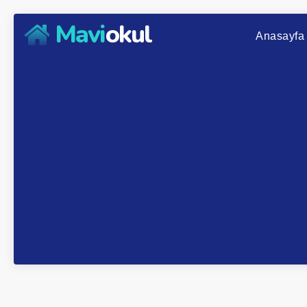
Mavi
okul
Anasayfa