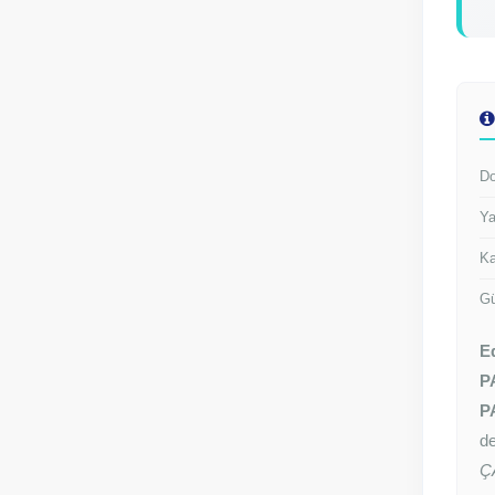
Do
Ya
Ka
Gü
E
P
P
de
Ç