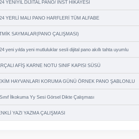
24 YENİYIL DİJİTAL PANO/ İNST HİKAYESİ
24 YERLİ MALI PANO HARFLERİ TÜM ALFABE
TMİK SAYMALAR(PANO ÇALIŞMASI)
24 yeni yılda yeni mutluluklar sesli dijital pano akıllı tahta uyumlu
RÇALI AFİŞ KARNE NOTU SINIF KAPISI SÜSÜ
 EKİM HAYVANLARI KORUMA GÜNÜ ÖRNEK PANO ŞABLONLU
 Sınıf İlkokuma Yy Sesi Görsel Dikte Çalışması
NKLİ YAZI YAZMA ÇALIŞMASI