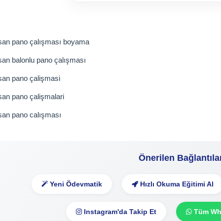
isan pano çalışması boyama
san balonlu pano çalışması
san pano çalişmasi
san pano çalişmalari
san pano calışması
Önerilen Bağlantıla
Yeni Ödevmatik
Hızlı Okuma Eğitimi Al
Instagram'da Takip Et
Tüm Wha