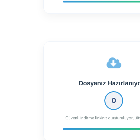
181.22 Kb
343 kez indiril
Dosyanız İndirilmeye 
Dosyayı İndir
194.19 Kb
160 kez indiril