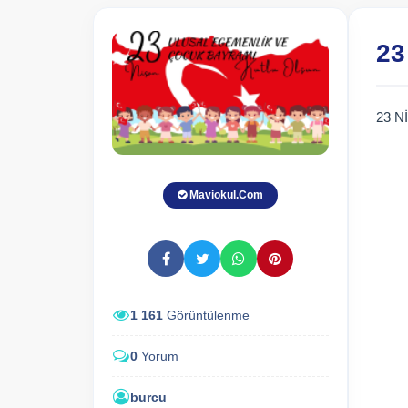
23
23 N
Maviokul.Com
1 161
Görüntülenme
0
Yorum
burcu