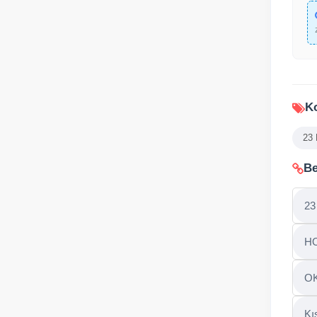
Ko
23
Be
23
H
O