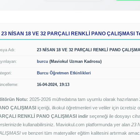
23 NİSAN 18 VE 32 PARÇALI RENKLİ PANO ÇALIŞMASI Tekn
sya Adı:
23 NİSAN 18 VE 32 PARÇALI RENKLİ PANO ÇALIŞMA
yınlayan:
burcu
(Maviokul Uzman Kadrosu)
tegori:
Burcu Öğretmen Etkinlikleri
ncelleme:
16-04-2024, 19:13
ditörün Notu:
2025-2026 müfredatına tam uyumlu olarak hazırlanan
ANO ÇALIŞMASI
içeriği, ilkokul öğretmenleri ve veliler için ücretsi
ARÇALI RENKLİ PANO ÇALIŞMASI indir
seçeneği ile dosyayı cihaz
rslerinizde kullanabilirsiniz. Maviokul.com platformunda yer alan
23 
ALIŞMASI
ve benzeri tüm materyaller eğitim kalitesini artırmak amacı