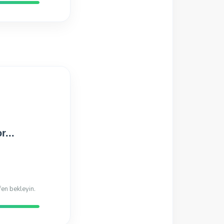
di
Hazır!
di