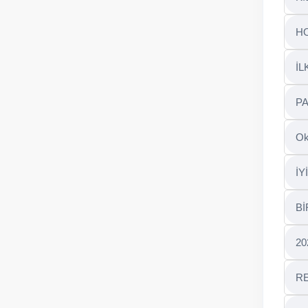
Kı
H
İL
PA
Ok
İY
Bİ
202
RE