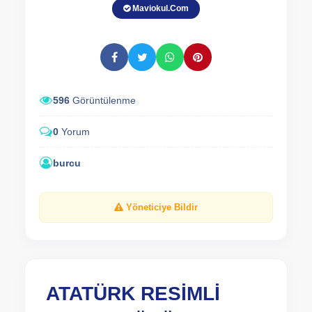
Maviokul.Com
596
Görüntülenme
0
Yorum
burcu
Yöneticiye Bildir
ATATÜRK RESİMLİ