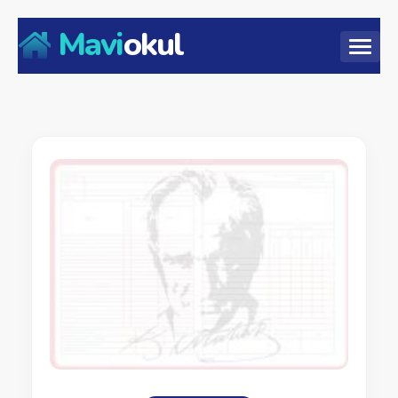
Mavi
okul