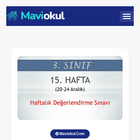
Mavi
okul
Maviokul.Com