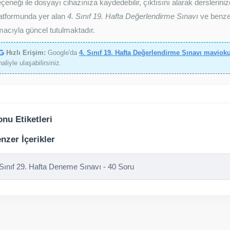
çeneği ile dosyayı cihazınıza kaydedebilir, çıktısını alarak derslerini
atformunda yer alan
4. Sınıf 19. Hafta Değerlendirme Sınavı
ve benzer
acıyla güncel tutulmaktadır.
Hızlı Erişim:
Google'da
4. Sınıf 19. Hafta Değerlendirme Sınavı mavioku
haliyle ulaşabilirsiniz.
nu Etiketleri
nzer İçerikler
 Sınıf 29. Hafta Deneme Sınavı - 40 Soru