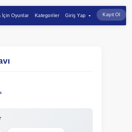
Kayıt Ol
a İçin Oyunlar
Kategoriler
Giriş Yap
avı
a
r