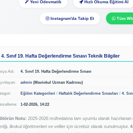
Yeni Ödevmatik
Hızlı Okuma Eğitimi Al
Instagram'da Takip Et
Tüm Wha
4. Sınıf 19. Hafta Değerlendirme Sınavı Teknik Bilgiler
sya Adı:
4. Sınıf 19. Hafta Değerlendirme Sınavı
yınlayan:
admin
(Maviokul Uzman Kadrosu)
tegori:
Eğitim Kategorileri
/
Haftalık Değerlendirme Sınavları
/
4. Sın
ncelleme:
1-02-2026, 14:22
ditörün Notu:
2025-2026 müfredatına tam uyumlu olarak hazırlanan
eriği, ilkokul öğretmenleri ve veliler için ücretsiz olarak sunulmuştur.
4