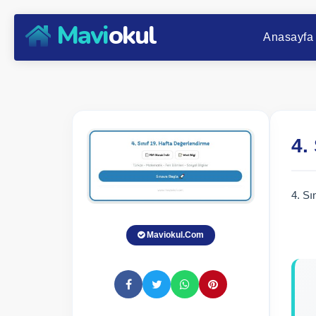
Mavi
okul
Anasayfa
4.
4. Sı
Maviokul.Com