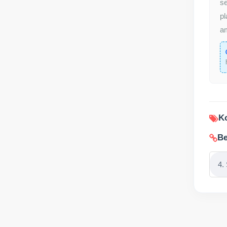
se
pl
am
Ko
Be
4.