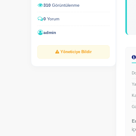
310
Görüntülenme
0
Yorum
admin
Yöneticiye Bildir
Do
Ya
Ka
Gü
E
iç