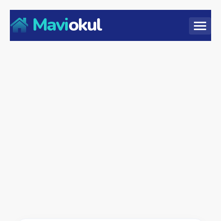
Mavi
okul