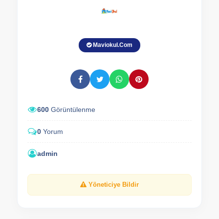
Maviokul.Com
600
Görüntülenme
0
Yorum
admin
Yöneticiye Bildir