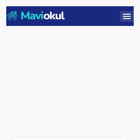
Mavi
okul