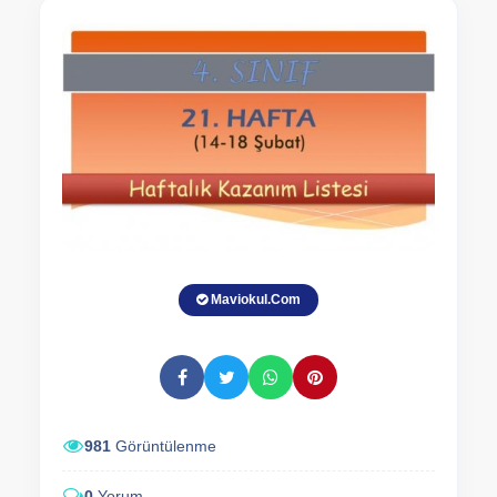
Maviokul.Com
981
Görüntülenme
0
Yorum