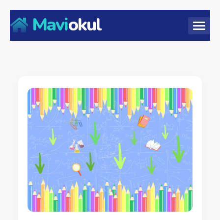
Mavi
okul