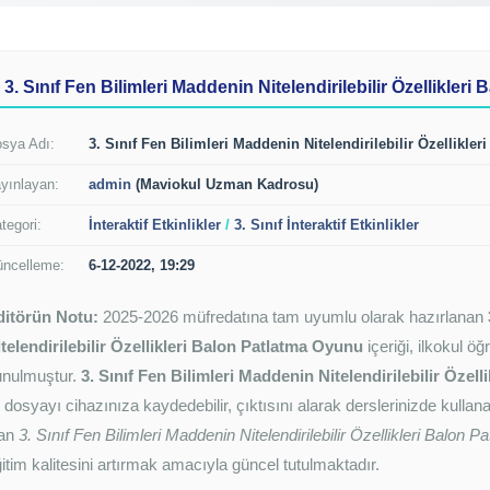
3. Sınıf Fen Bilimleri Maddenin Nitelendirilebilir Özellikler
sya Adı:
3. Sınıf Fen Bilimleri Maddenin Nitelendirilebilir Özellikle
yınlayan:
admin
(Maviokul Uzman Kadrosu)
tegori:
İnteraktif Etkinlikler
/
3. Sınıf İnteraktif Etkinlikler
ncelleme:
6-12-2022, 19:29
ditörün Notu:
2025-2026 müfredatına tam uyumlu olarak hazırlanan
telendirilebilir Özellikleri Balon Patlatma Oyunu
içeriği, ilkokul öğ
unulmuştur.
3. Sınıf Fen Bilimleri Maddenin Nitelendirilebilir Özel
e dosyayı cihazınıza kaydedebilir, çıktısını alarak derslerinizde kulla
lan
3. Sınıf Fen Bilimleri Maddenin Nitelendirilebilir Özellikleri Balon 
itim kalitesini artırmak amacıyla güncel tutulmaktadır.