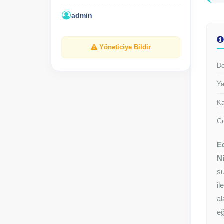
admin
Yöneticiye Bildir
Do
Ya
Ka
Gü
E
Ni
s
il
a
eğ