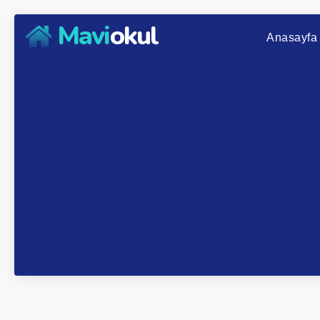
Mavi
okul
Anasayfa