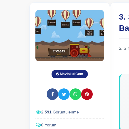
3.
Ba
3. Sı
Maviokul.Com
2 591
Görüntülenme
0
Yorum