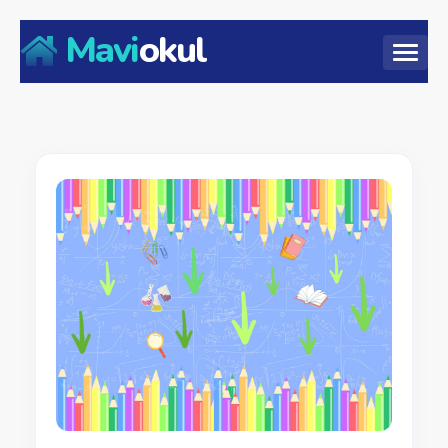
Mavi
okul