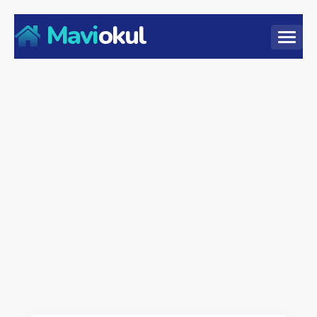
Mavi
okul