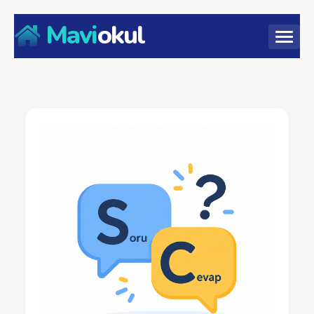
Mavi
okul