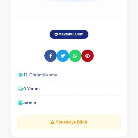
Maviokul.Com
11
Görüntülenme
0
Yorum
admin
Yöneticiye Bildir