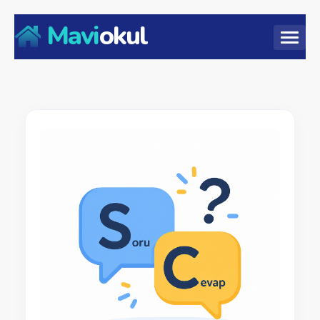
Mavi
okul