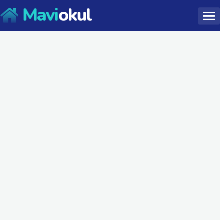
Mavi
okul