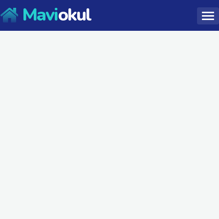
Mavi
okul