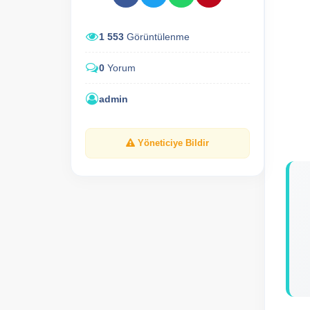
1 553
Görüntülenme
0
Yorum
admin
Yöneticiye Bildir