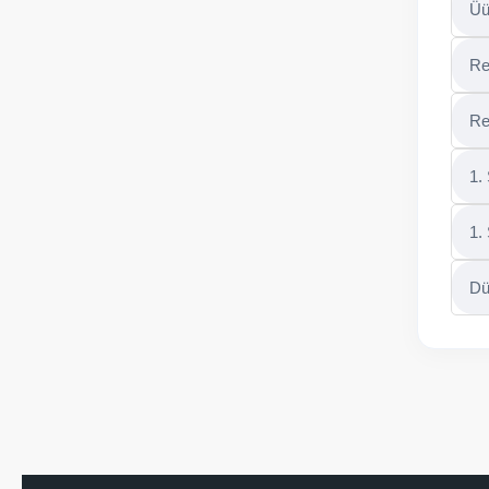
Üü
Re
Re
1.
1.
Dü