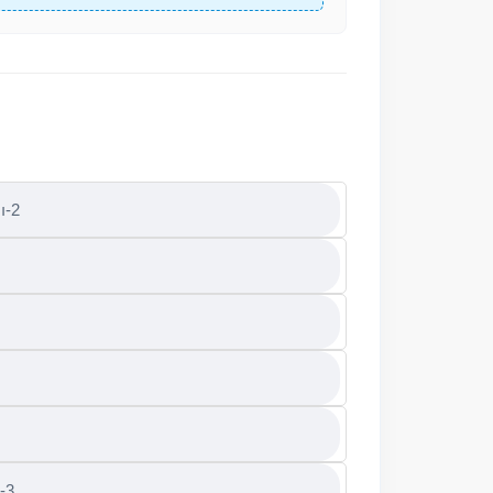
ı-2
-3