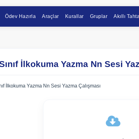
Ödev Hazırla
Araçlar
Kurallar
Gruplar
Akıllı Taht
 Sınıf İlkokuma Yazma Nn Sesi Ya
ınıf İlkokuma Yazma Nn Sesi Yazma Çalışması