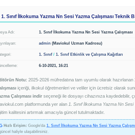
1. Sınıf İlkokuma Yazma Nn Sesi Yazma Çalışması Teknik Bi
sya Adı:
1. Sınıf İlkokuma Yazma Nn Sesi Yazma Çalışması
yınlayan:
admin
(Maviokul Uzman Kadrosu)
tegori:
1. Sınıf
/
1. Sınıf Etkinlik ve Çalışma Kağıtları
ncelleme:
6-10-2021, 16:21
ditörün Notu:
2025-2026 müfredatına tam uyumlu olarak hazırlanan
alışması
içeriği, ilkokul öğretmenleri ve veliler için ücretsiz olarak s
azma Çalışması indir
seçeneği ile dosyayı cihazınıza kaydedebilir, çık
aviokul.com platformunda yer alan
1. Sınıf İlkokuma Yazma Nn Ses
itim kalitesini artırmak amacıyla güncel tutulmaktadır.
Hızlı Erişim:
Google'da
1. Sınıf İlkokuma Yazma Nn Sesi Yazma Çalışm
güncel haliyle ulaşabilirsiniz.