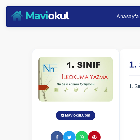
Mavi
okul
Anasayfa
1.
1. S
Maviokul.Com