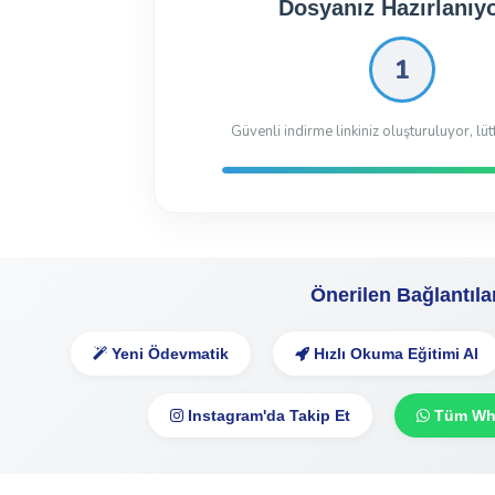
Dosyanız Hazırlanıyo
0
Güvenli indirme linkiniz oluşturuluyor, lüt
Önerilen Bağlantıla
Yeni Ödevmatik
Hızlı Okuma Eğitimi Al
Instagram'da Takip Et
Tüm Wha