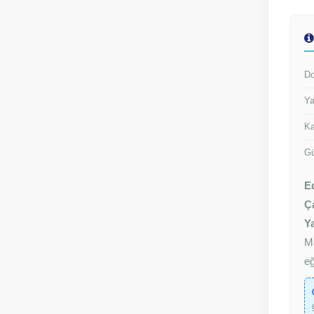
Do
Ya
Ka
Gü
E
Ç
Y
M
eğ