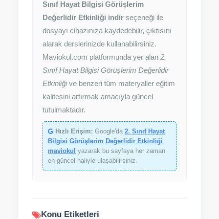
Sınıf Hayat Bilgisi Görüşlerim
Değerlidir Etkinliği indir
seçeneği ile
dosyayı cihazınıza kaydedebilir, çıktısını
alarak derslerinizde kullanabilirsiniz.
Maviokul.com platformunda yer alan
2.
Sınıf Hayat Bilgisi Görüşlerim Değerlidir
Etkinliği
ve benzeri tüm materyaller eğitim
kalitesini artırmak amacıyla güncel
tutulmaktadır.
Hızlı Erişim:
Google'da
2. Sınıf Hayat
Bilgisi Görüşlerim Değerlidir Etkinliği
maviokul
yazarak bu sayfaya her zaman
en güncel haliyle ulaşabilirsiniz.
Konu Etiketleri