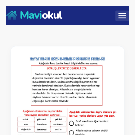
Mavi
okul