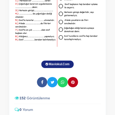
Maviokul.Com
152
Görüntülenme
0
Yorum