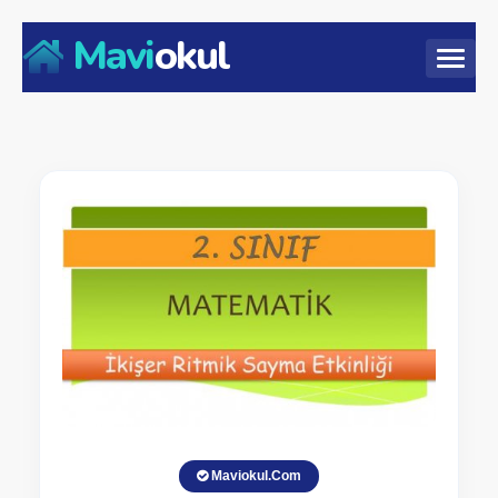
Mavi
okul
Maviokul.Com