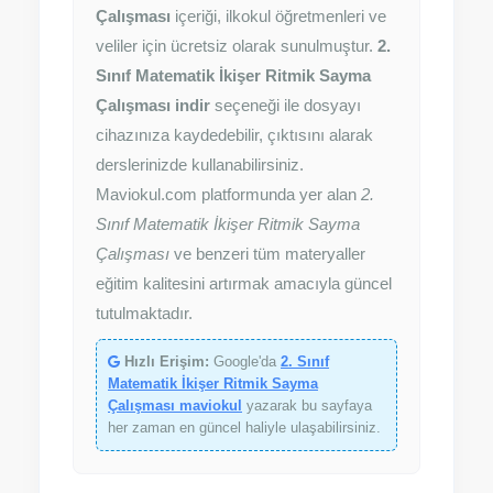
Çalışması
içeriği, ilkokul öğretmenleri ve
veliler için ücretsiz olarak sunulmuştur.
2.
Sınıf Matematik İkişer Ritmik Sayma
Çalışması indir
seçeneği ile dosyayı
cihazınıza kaydedebilir, çıktısını alarak
derslerinizde kullanabilirsiniz.
Maviokul.com platformunda yer alan
2.
Sınıf Matematik İkişer Ritmik Sayma
Çalışması
ve benzeri tüm materyaller
eğitim kalitesini artırmak amacıyla güncel
tutulmaktadır.
Hızlı Erişim:
Google'da
2. Sınıf
Matematik İkişer Ritmik Sayma
Çalışması maviokul
yazarak bu sayfaya
her zaman en güncel haliyle ulaşabilirsiniz.