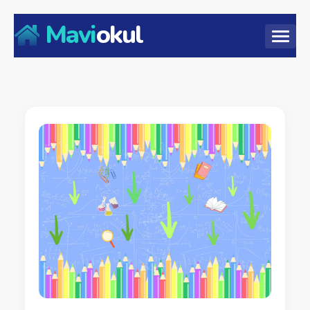
Mavi
okul