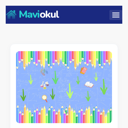
Mavi
okul