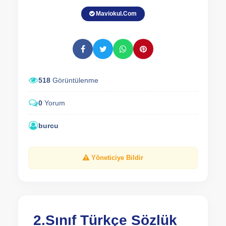
Maviokul.Com
518
Görüntülenme
0
Yorum
burcu
Yöneticiye Bildir
2.Sınıf Türkçe Sözlük