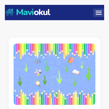
Mavi
okul