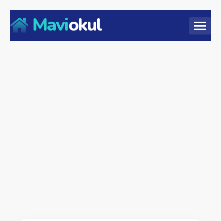
Mavi
okul