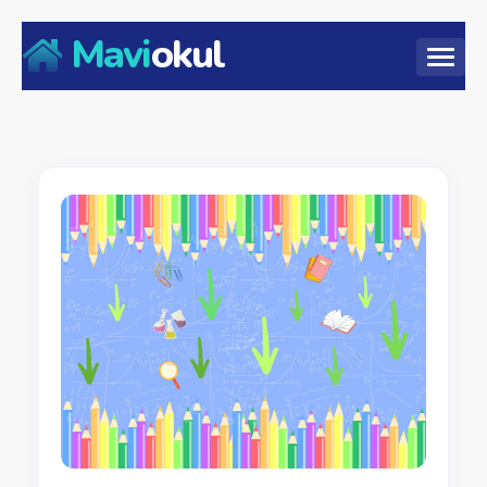
Mavi
okul