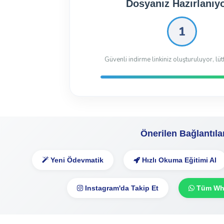
Dosyanız İndirilmeye 
Dosyayı İndir
182.62 Kb
404 kez indiril
Önerilen Bağlantıla
Yeni Ödevmatik
Hızlı Okuma Eğitimi Al
Instagram'da Takip Et
Tüm Wha