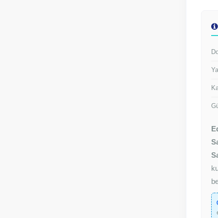
Do
Ya
Ka
Gü
E
Sa
Sa
ku
be