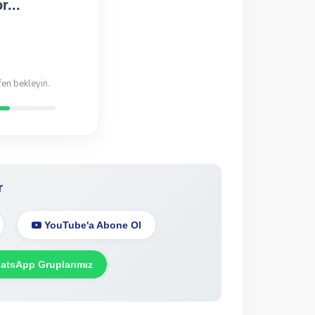
Hazır!
di
r
YouTube'a Abone Ol
tsApp Gruplarımız