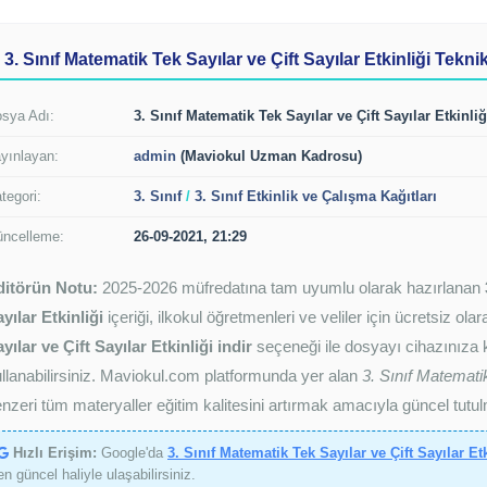
3. Sınıf Matematik Tek Sayılar ve Çift Sayılar Etkinliği Teknik
sya Adı:
3. Sınıf Matematik Tek Sayılar ve Çift Sayılar Etkinliğ
yınlayan:
admin
(Maviokul Uzman Kadrosu)
tegori:
3. Sınıf
/
3. Sınıf Etkinlik ve Çalışma Kağıtları
ncelleme:
26-09-2021, 21:29
ditörün Notu:
2025-2026 müfredatına tam uyumlu olarak hazırlanan
yılar Etkinliği
içeriği, ilkokul öğretmenleri ve veliler için ücretsiz ol
yılar ve Çift Sayılar Etkinliği indir
seçeneği ile dosyayı cihazınıza ka
llanabilirsiniz. Maviokul.com platformunda yer alan
3. Sınıf Matematik
nzeri tüm materyaller eğitim kalitesini artırmak amacıyla güncel tutul
Hızlı Erişim:
Google'da
3. Sınıf Matematik Tek Sayılar ve Çift Sayılar Et
en güncel haliyle ulaşabilirsiniz.