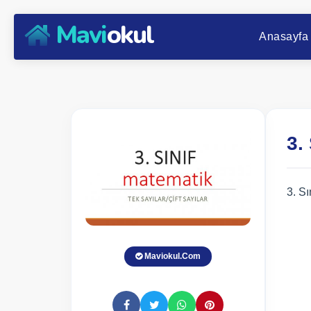
Mavi
okul
Anasayfa
3.
3. Sı
Maviokul.Com