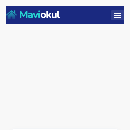
Mavi
okul