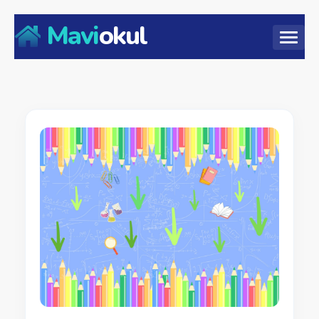
Mavi
okul