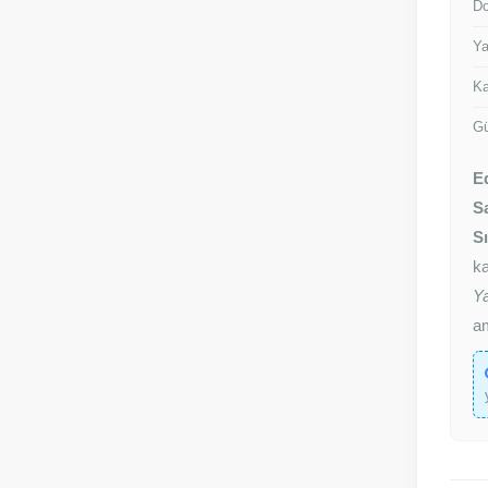
Do
Ya
Ka
Gü
E
S
S
ka
Ya
am