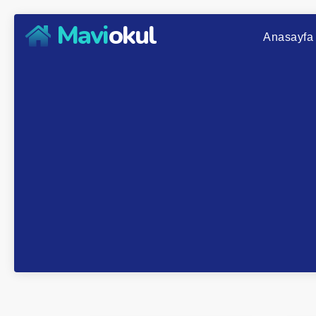
Mavi
okul
Anasayfa