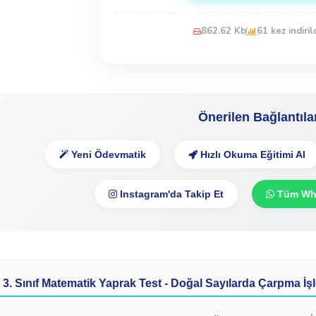
862.62 Kb
61 kez indiril
Önerilen Bağlantıla
Yeni Ödevmatik
Hızlı Okuma Eğitimi Al
Instagram'da Takip Et
Tüm Wha
3. Sınıf Matematik Yaprak Test - Doğal Sayılarda Çarpma İşl