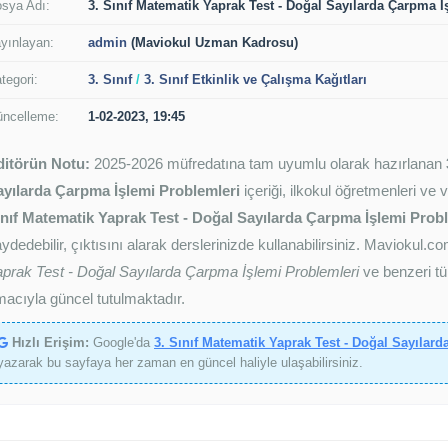
sya Adı:
3. Sınıf Matematik Yaprak Test - Doğal Sayılarda Çarpma İ
yınlayan:
admin
(Maviokul Uzman Kadrosu)
tegori:
3. Sınıf
/
3. Sınıf Etkinlik ve Çalışma Kağıtları
ncelleme:
1-02-2023, 19:45
ditörün Notu:
2025-2026 müfredatına tam uyumlu olarak hazırlanan
ayılarda Çarpma İşlemi Problemleri
içeriği, ilkokul öğretmenleri ve 
ınıf Matematik Yaprak Test - Doğal Sayılarda Çarpma İşlemi Probl
ydedebilir, çıktısını alarak derslerinizde kullanabilirsiniz. Maviokul.
prak Test - Doğal Sayılarda Çarpma İşlemi Problemleri
ve benzeri tü
acıyla güncel tutulmaktadır.
Hızlı Erişim:
Google'da
3. Sınıf Matematik Yaprak Test - Doğal Sayılar
yazarak bu sayfaya her zaman en güncel haliyle ulaşabilirsiniz.