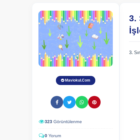
3.
İş
3. Sı
Maviokul.Com
323
Görüntülenme
0
Yorum