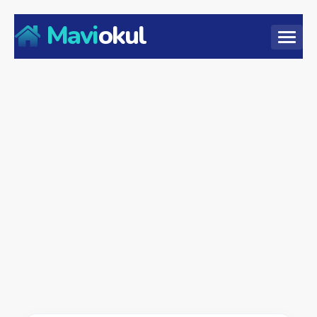
Mavi
okul