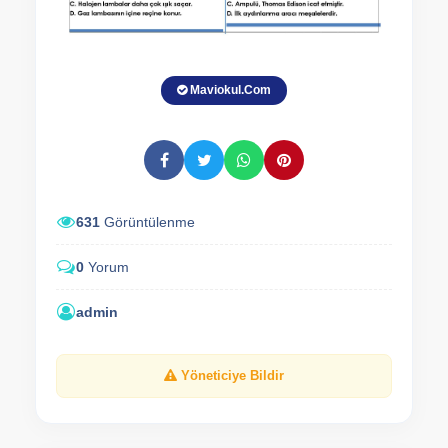
Maviokul.Com
631
Görüntülenme
0
Yorum
admin
Yöneticiye Bildir