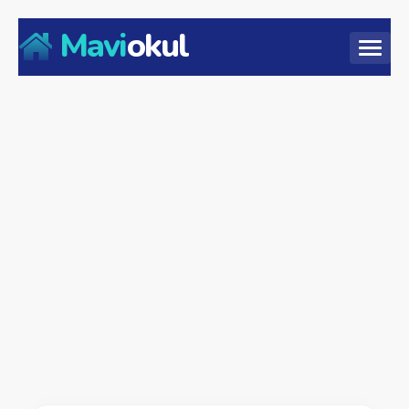
Mavi
okul