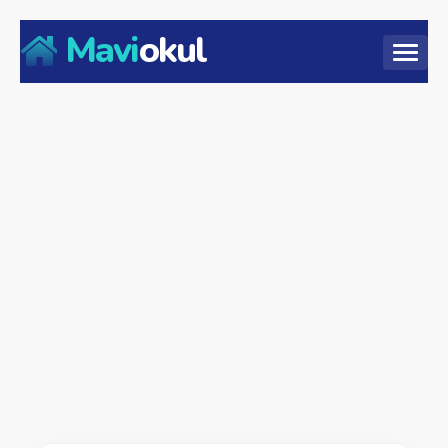
Mavi
okul