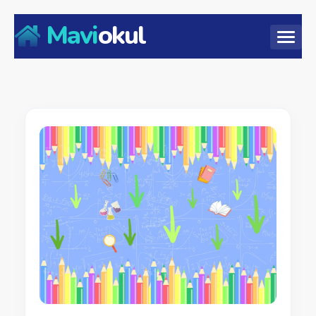
Mavi
okul