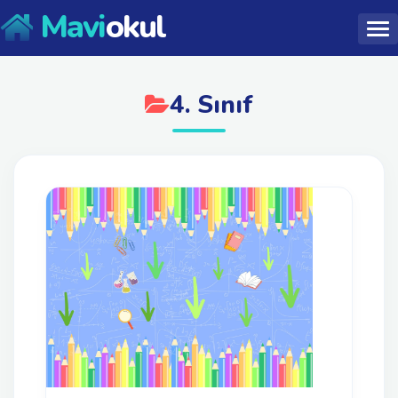
Mavi
okul
4. Sınıf