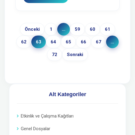
Önceki
1
...
59
60
61
62
63
64
65
66
67
...
72
Sonraki
Alt Kategoriler
Etkinlik ve Çalışma Kağıtları
Genel Dosyalar