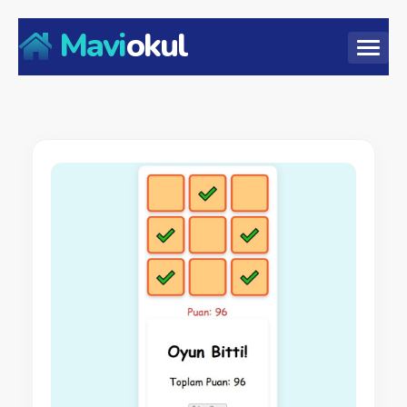
Mavi
okul