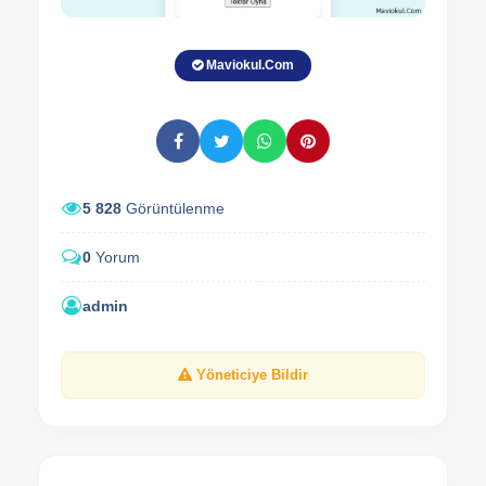
Maviokul.Com
5 828
Görüntülenme
0
Yorum
admin
Yöneticiye Bildir