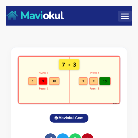
Mavi
okul
Maviokul.Com