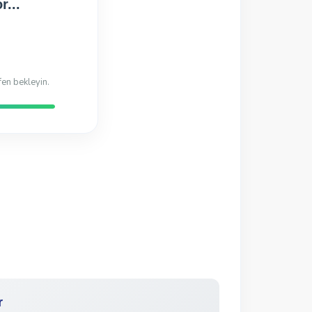
Hazır!
r