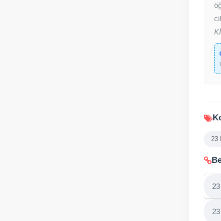
öğ
ci
K
Ko
23
Be
23
23