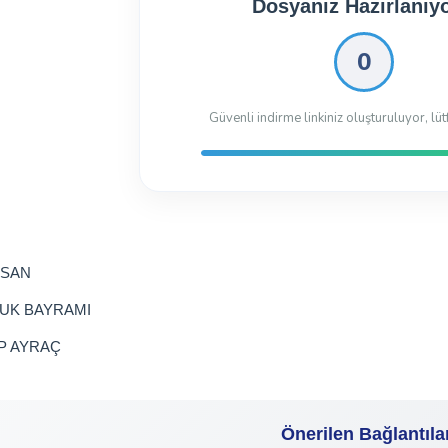
Dosyanız İndirilmeye 
Dosyayı İndir
1.6 Mb
116 kez indirildi
İSAN
UK BAYRAMI
P AYRAÇ
Önerilen Bağlantıla