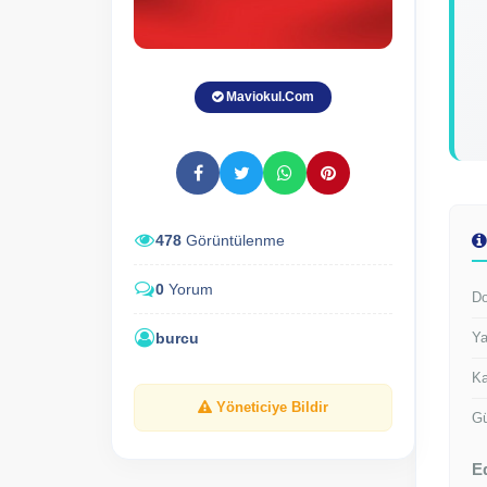
Maviokul.Com
478
Görüntülenme
0
Yorum
Do
burcu
Ya
Ka
Yöneticiye Bildir
Gü
E