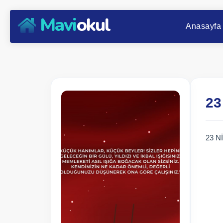
Mavi
okul
Anasayfa
23
23 N