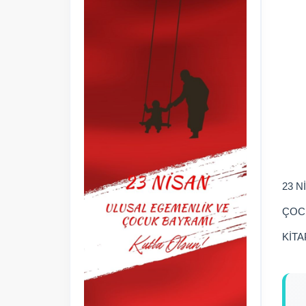
23 N
ÇOC
KİTA