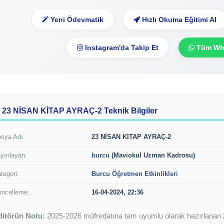
Yeni Ödevmatik
Hızlı Okuma Eğitimi Al
Instagram'da Takip Et
Tüm Wha
23 NİSAN KİTAP AYRAÇ-2 Teknik Bilgiler
sya Adı:
23 NİSAN KİTAP AYRAÇ-2
yınlayan:
burcu
(Maviokul Uzman Kadrosu)
tegori:
Burcu Öğretmen Etkinlikleri
ncelleme:
16-04-2024, 22:36
ditörün Notu:
2025-2026 müfredatına tam uyumlu olarak hazırlanan