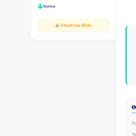
burcu
Yöneticiye Bildir
Do
Ya