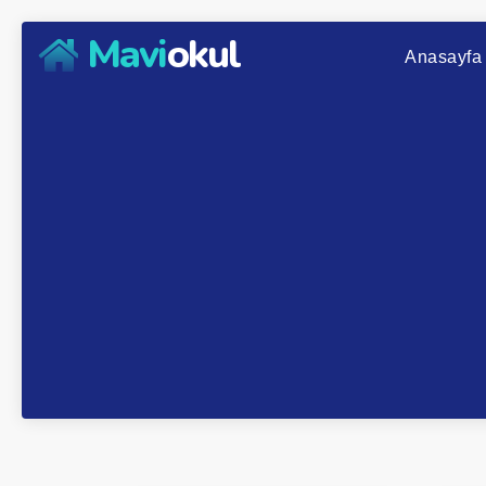
Mavi
okul
Anasayfa