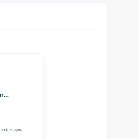
r...
fen bekleyin.