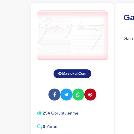
Ga
Gazi
Maviokul.Com
294
Görüntülenme
0
Yorum