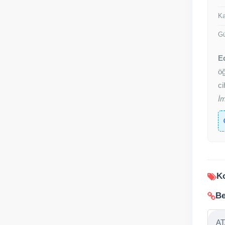
Ka
Gü
E
öğ
ci
İ
Ko
Be
AT