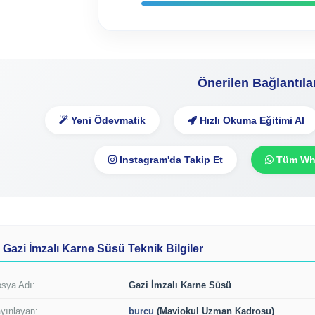
Önerilen Bağlantıla
Yeni Ödevmatik
Hızlı Okuma Eğitimi Al
Instagram'da Takip Et
Tüm Wha
Gazi İmzalı Karne Süsü Teknik Bilgiler
sya Adı:
Gazi İmzalı Karne Süsü
yınlayan:
burcu
(Maviokul Uzman Kadrosu)