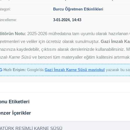
tegori:
Burcu Öğretmen Etkinlikleri
ncelleme:
3-01-2024, 14:43
ditörün Notu:
2025-2026 müfredatına tam uyumlu olarak hazırlanan
retmenleri ve veliler için ücretsiz olarak sunulmuştur.
Gazi İmzalı Ka
hazınıza kaydedebilir, çıktısını alarak derslerinizde kullanabilirsini
mzalı Karne Süsü
ve benzeri tüm materyaller eğitim kalitesini artırma
Hızlı Erişim:
Google'da
Gazi İmzalı Karne Süsü maviokul
yazarak bu say
nu Etiketleri
nzer İçerikler
ATÜRK RESİMLİ KARNE SÜSÜ