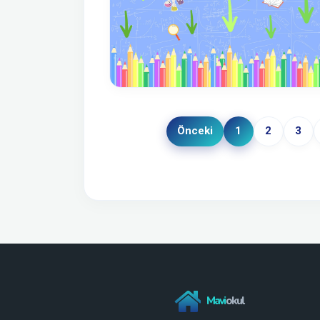
Önceki
1
2
3
Mavi
okul