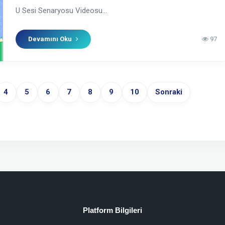
U Sesi Senaryosu Videosu...
Devamını Oku
97
4
5
6
7
8
9
10
Sonraki
Platform Bilgileri