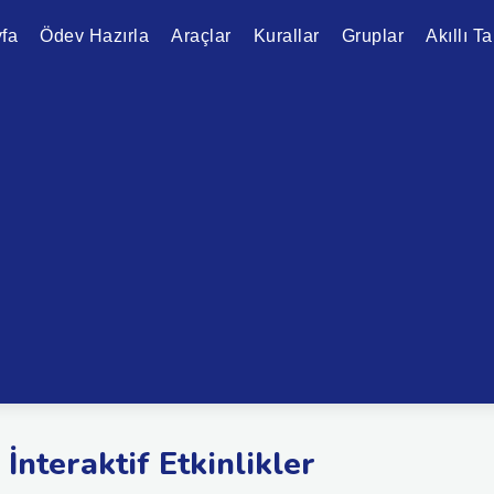
fa
Ödev Hazırla
Araçlar
Kurallar
Gruplar
Akıllı T
f İnteraktif Etkinlikler