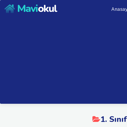
Mavi
okul
Anasay
1. Sını